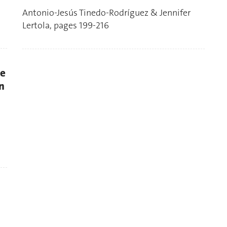
Antonio-Jesús Tinedo-Rodríguez & Jennifer
Lertola, pages 199-216
he
n