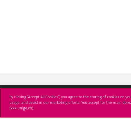
By clicking “Accept All Cookies”, you agree to the storing of cookies on yo
usage, and assist in our marketing efforts. You accept for the main dom
Université de Genève
S'ins
(xxx.unige.ch).
24 rue du Général-Dufour
Immatri
1211 Genève 4
T. +41 (0)22 379 71 11
Démarch