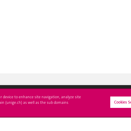
ur device to enhance site navigation, analyze site
Cookies S
ain (unige.ch) as well as the sub domains
crire à l'UNIGE
L'UNIGE vous informe
culations
UNIGE Mobile
es administratives
Médias