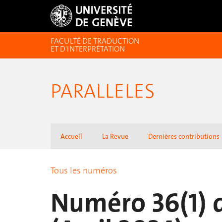
FACULTÉ DE TRADUCTION
ET D'INTERPRÉTATION
PARALLELES
Accueil
La Revue
Dernières contributions
Tous les numéros
Numéro 36(1) d