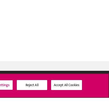
ettings
Reject All
Accept All Cookies
Médias sociaux UNIGE