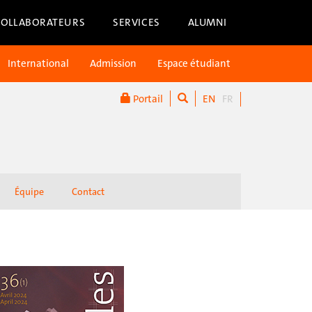
COLLABORATEURS
SERVICES
ALUMNI
International
Admission
Espace étudiant
Portail
EN
FR
Équipe
Contact