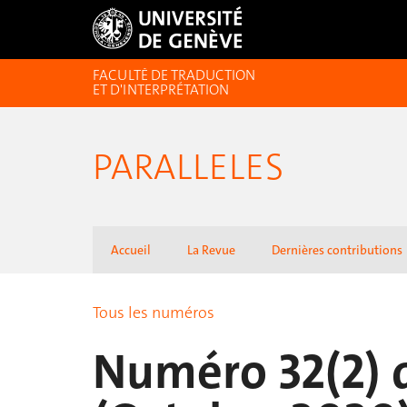
FACULTÉ DE TRADUCTION
ET D'INTERPRÉTATION
PARALLELES
Accueil
La Revue
Dernières contributions
Tous les numéros
Numéro 32(2) d