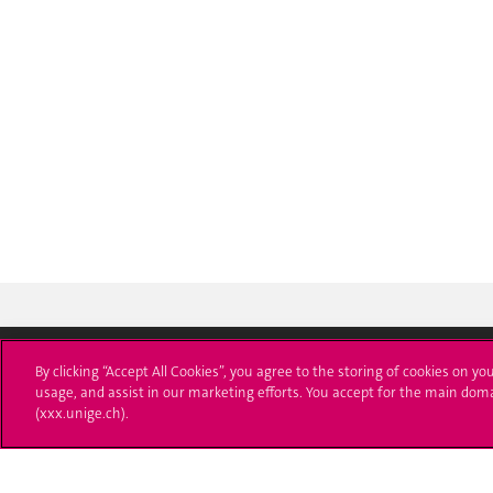
By clicking “Accept All Cookies”, you agree to the storing of cookies on yo
usage, and assist in our marketing efforts. You accept for the main dom
Université de Genève
S'ins
(xxx.unige.ch).
24 rue du Général-Dufour
Immatri
1211 Genève 4