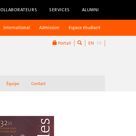
COLLABORATEURS
SERVICES
ALUMNI
International
Admission
Espace étudiant
Portail
EN
FR
Équipe
Contact