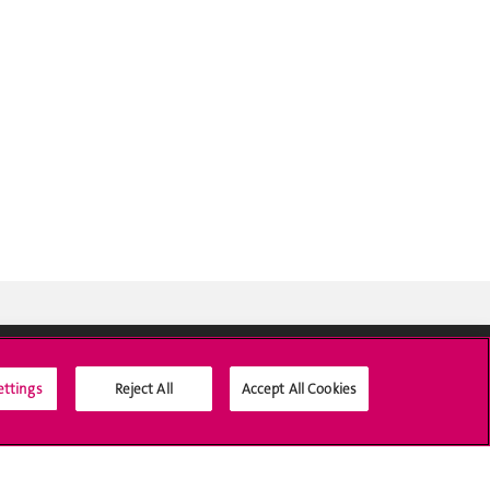
ettings
Reject All
Accept All Cookies
Médias sociaux UNIGE