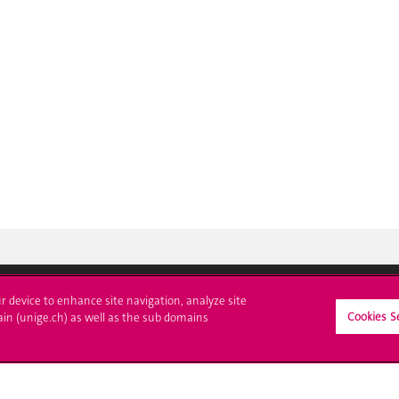
ur device to enhance site navigation, analyze site
Cookies S
ain (unige.ch) as well as the sub domains
crire à l'UNIGE
L'UNIGE vous informe
culations
UNIGE Mobile