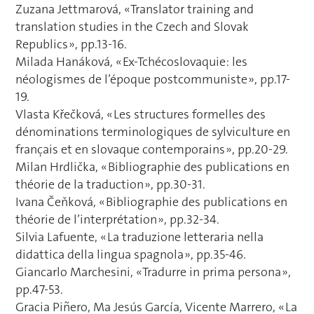
Zuzana Jettmarová, « Translator training and
translation studies in the Czech and Slovak
Republics », pp.13-16.
Milada Hanáková, « Ex-Tchécoslovaquie: les
néologismes de l’époque postcommuniste », pp.17-
19.
Vlasta Křečková, « Les structures formelles des
dénominations terminologiques de sylviculture en
français et en slovaque contemporains », pp.20-29.
Milan Hrdlička, « Bibliographie des publications en
théorie de la traduction », pp.30-31.
Ivana Čeňková, « Bibliographie des publications en
théorie de l’interprétation », pp.32-34.
Silvia Lafuente, « La traduzione letteraria nella
didattica della lingua spagnola », pp.35-46.
Giancarlo Marchesini, « Tradurre in prima persona »,
pp.47-53.
Gracia Piñero, Ma Jesús García, Vicente Marrero, « La