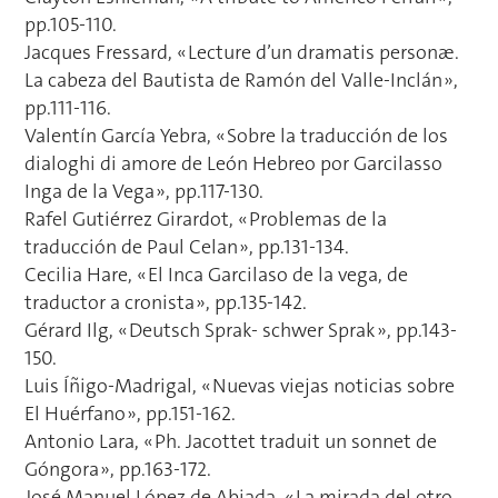
pp.105-110.
Jacques Fressard, « Lecture d’un dramatis personæ.
La cabeza del Bautista de Ramón del Valle-Inclán »,
pp.111-116.
Valentín García Yebra, « Sobre la traducción de los
dialoghi di amore de León Hebreo por Garcilasso
Inga de la Vega », pp.117-130.
Rafel Gutiérrez Girardot, « Problemas de la
traducción de Paul Celan », pp.131-134.
Cecilia Hare, « El Inca Garcilaso de la vega, de
traductor a cronista », pp.135-142.
Gérard Ilg, « Deutsch Sprak- schwer Sprak », pp.143-
150.
Luis Íñigo-Madrigal, « Nuevas viejas noticias sobre
El Huérfano », pp.151-162.
Antonio Lara, « Ph. Jacottet traduit un sonnet de
Góngora », pp.163-172.
José Manuel López de Abiada, « La mirada del otro.