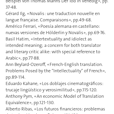
Beispiel von Thomas Manns Der Tod in Venedig », pp.
37-48.
Gérard Ilg, « Novalis : une traduction nouvelle en
langue française. Comparaisons », pp.49-68.
Américo Ferrari, « Poesía alemana en castellano:
nuevas versiones de Hölderlin y Novalis », pp.69-76.
Basil Hatim, « Intertextuality and idiolect as
intended meaning; a concern for both translator
and literary critic alike: with special reference to
Arabic », pp.77-88.
Ann Beylard-Ozeroff, « French-English translation.
Problems Posed by the “Intellectuality” of French »,
pp.89-114.
Eduardo Kahane, « Los doblajes cinematográficos:
trucaje lingüístico y verosimilitud », pp.115-120.
Anthony Pym, « An economic Model of Translation
Equivalence », pp.121-130.
Alberto Ribas, « Los futuros financieros: problemas