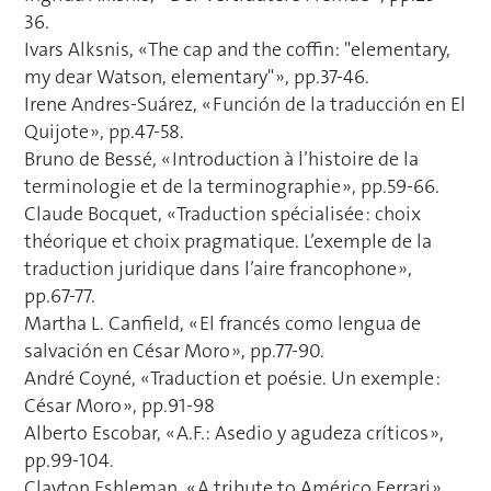
36.
Ivars Alksnis, « The cap and the coffin: "elementary,
my dear Watson, elementary" », pp.37-46.
Irene Andres-Suárez, « Función de la traducción en El
Quijote », pp.47-58.
Bruno de Bessé, « Introduction à l’histoire de la
terminologie et de la terminographie », pp.59-66.
Claude Bocquet, « Traduction spécialisée : choix
théorique et choix pragmatique. L’exemple de la
traduction juridique dans l’aire francophone »,
pp.67-77.
Martha L. Canfield, « El francés como lengua de
salvación en César Moro », pp.77-90.
André Coyné, « Traduction et poésie. Un exemple :
César Moro », pp.91-98
Alberto Escobar, « A.F.: Asedio y agudeza críticos »,
pp.99-104.
Clayton Eshleman, « A tribute to Américo Ferrari »,