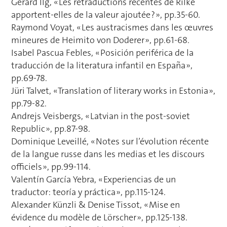
Gérard Ilg, « Les retraductions récentes de Rilke
apportent-elles de la valeur ajoutée ? », pp.35-60.
Raymond Voyat, « Les austracismes dans les œuvres
mineures de Heimito von Doderer », pp.61-68.
Isabel Pascua Febles, « Posición periférica de la
traducción de la literatura infantil en España »,
pp.69-78.
Jüri Talvet, « Translation of literary works in Estonia »,
pp.79-82.
Andrejs Veisbergs, « Latvian in the post-soviet
Republic », pp.87-98.
Dominique Leveillé, « Notes sur l’évolution récente
de la langue russe dans les medias et les discours
officiels », pp.99-114.
Valentín García Yebra, « Experiencias de un
traductor: teoría y práctica », pp.115-124.
Alexander Künzli & Denise Tissot, « Mise en
évidence du modèle de Lörscher », pp.125-138.