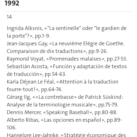
1992
14
Ingrida Alksnis, « "La sentinelle" oder "le gardien de
la porte"? », pp.1-9.
Jean-Jacques Gay, « La neuvième Elégie de Goethe.
Comparaison de dix traductions », pp.9-26.
Raymond Voyat, « Promenades malaises », pp.27-53.
Sebastián Acosta, « Función y adaptación de textos
de traducción », pp.54-63.
Karla Déjean Le Féal, « Attention à la traduction
fourre-tout ! », pp.64-74.
Gérarg Ilg, « « La contrebasse » de Patrick Süskind :
Analyse de la terminologie musicale », pp.75-79.
Dennis Mercer, « Speaking Baseball », pp.80-88.
Alberto Ribas, « Las opciones en español », pp.89-
106.
Hannelore Lee-Jahnke, « Stratégie économique des