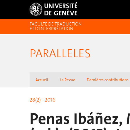
FACULTÉ DE TRADUCTION
ET D'INTERPRÉTATION
PARALLELES
Accueil
La Revue
Dernières contributions
28(2) - 2016
Penas Ibáñez,