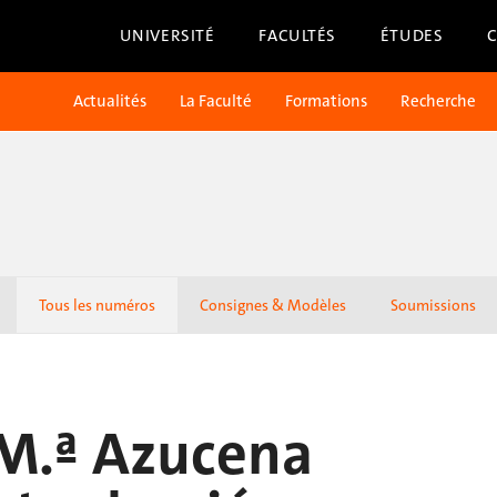
UNIVERSITÉ
FACULTÉS
ÉTUDES
Actualités
La Faculté
Formations
Recherche
Tous les numéros
Consignes & Modèles
Soumissions
 M.ª Azucena