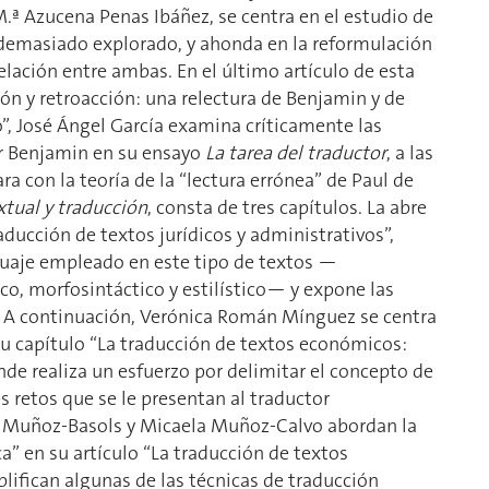
M.ª Azucena Penas Ibáñez, se centra en el estudio de
o demasiado explorado, y ahonda en la reformulación
relación entre ambas. En el último artículo de esta
ión y retroacción: una relectura de Benjamin y de
o”, José Ángel García examina críticamente las
er Benjamin en su ensayo
La tarea del traductor
, a las
ra con la teoría de la “lectura errónea” de Paul de
xtual y traducción
, consta de tres capítulos. La abre
aducción de textos jurídicos y administrativos”,
nguaje empleado en este tipo de textos —
o, morfosintáctico y estilístico— y expone las
n. A continuación, Verónica Román Mínguez se centra
su capítulo “La traducción de textos económicos:
onde realiza un esfuerzo por delimitar el concepto de
s retos que se le presentan al traductor
ier Muñoz-Basols y Micaela Muñoz-Calvo abordan la
” en su artículo “La traducción de textos
lifican algunas de las técnicas de traducción