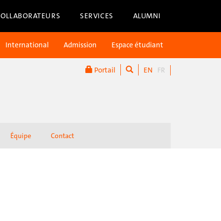
COLLABORATEURS
SERVICES
ALUMNI
International
Admission
Espace étudiant
Portail
EN
FR
Équipe
Contact