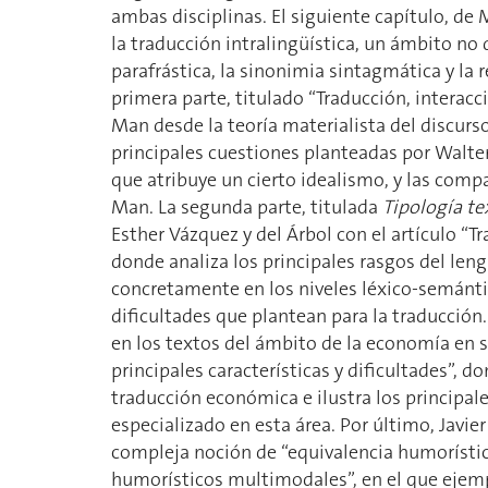
ambas disciplinas. El siguiente capítulo, de 
la traducción intralingüística, un ámbito n
parafrástica, la sinonimia sintagmática y la 
primera parte, titulado “Traducción, interacc
Man desde la teoría materialista del discurs
principales cuestiones planteadas por Walt
que atribuye un cierto idealismo, y las compa
Man. La segunda parte, titulada
Tipología te
Esther Vázquez y del Árbol con el artículo “Tr
donde analiza los principales rasgos del le
concretamente en los niveles léxico-semántic
dificultades que plantean para la traducció
en los textos del ámbito de la economía en 
principales características y dificultades”, d
traducción económica e ilustra los principale
especializado en esta área. Por último, Jav
compleja noción de “equivalencia humorística
humorísticos multimodales”, en el que ejemp