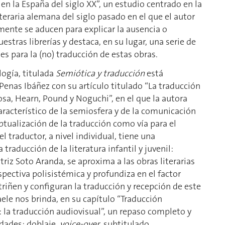
en la España del siglo XX”, un estudio centrado en la
teraria alemana del siglo pasado en el que el autor
ente se aducen para explicar la ausencia o
stras librerías y destaca, en su lugar, una serie de
s para la (no) traducción de estas obras.
logía, titulada
Semiótica y traducción
está
z Penas Ibáñez con su artículo titulado “La traducción
losa, Hearn, Pound y Noguchi”, en el que la autora
racterístico de la semiosfera y de la comunicación
eptualización de la traducción como vía para el
l traductor, a nivel individual, tiene una
 traducción de la literatura infantil y juvenil:
triz Soto Aranda, se aproxima a las obras literarias
pectiva polisistémica y profundiza en el factor
iñen y configuran la traducción y recepción de este
aele nos brinda, en su capítulo “Traducción
 la traducción audiovisual”, un repaso completo y
idades: doblaje,
voice-over
, subtitulado,