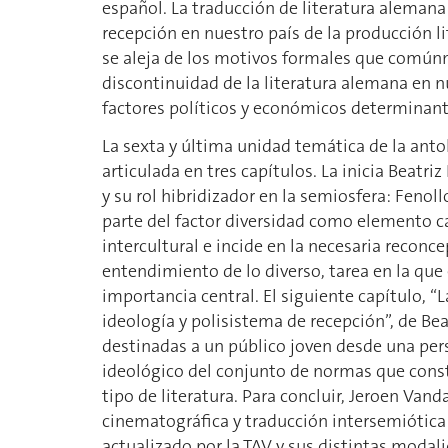
español. La traducción de literatura alemana 
recepción en nuestro país de la producción li
se aleja de los motivos formales que comúnm
discontinuidad de la literatura alemana en nue
factores políticos y económicos determinante
La sexta y última unidad temática de la anto
articulada en tres capítulos. La inicia Beatri
y su rol hibridizador en la semiosfera: Fenol
parte del factor diversidad como elemento ca
intercultural e incide en la necesaria reconc
entendimiento de lo diverso, tarea en la que e
importancia central. El siguiente capítulo, “La
ideología y polisistema de recepción”, de Bea
destinadas a un público joven desde una pers
ideológico del conjunto de normas que constr
tipo de literatura. Para concluir, Jeroen Vand
cinematográfica y traducción intersemiótica:
actualizado por la TAV y sus distintas modal