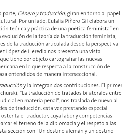
a parte,
Género y traducción
, giran en torno al papel
ultural. Por un lado, Eulalia Piñero Gil elabora un
ión teórica y práctica de una poética feminista” en
a evolución de la teoría de la traducción feminista,
s de la traducción articulada desde la perspectiva
rez López de Heredia nos presenta una vista
ue tiene por objeto cartografiar las nuevas
mericana en lo que respecta a la construcción de
 raza entendidos de manera interseccional.
traducción
y la integran dos contribuciones. El primer
achurski, “La traducción de tratados bilaterales entre
judicial en materia penal”, nos traslada de nuevo al
ades de traducción, esta vez prestando especial
e ostenta el traductor, cuya labor y competencias
rcar el terreno de la diplomacia y el respeto a las
 esta sección con “Un destino alemán y un destino